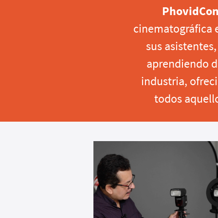
PhovidCo
cinematográfica 
sus asistentes
aprendiendo de
industria, ofrec
todos aquell