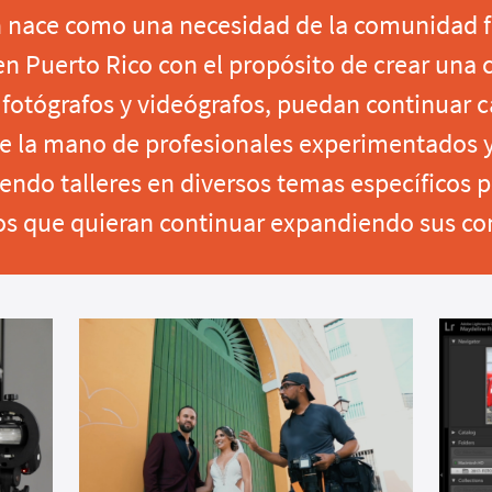
n
nace como una necesidad de la comunidad fo
en Puerto Rico con el propósito de crear una
, fotógrafos y videógrafos, puedan continuar 
 la mano de profesionales experimentados y
iendo talleres en diversos temas específicos 
os que quieran continuar expandiendo sus c