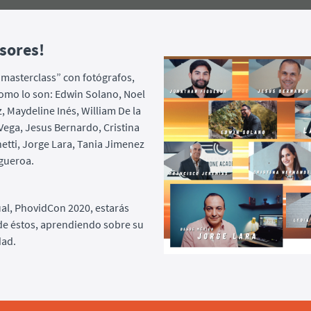
sores!
“masterclass” con fotógrafos,
omo lo son: Edwin Solano, Noel
z, Maydeline Inés, William De la
ega, Jesus Bernardo, Cristina
etti, Jorge Lara, Tania Jimenez
gueroa.
al, PhovidCon 2020, estarás
de éstos, aprendiendo sobre su
dad.