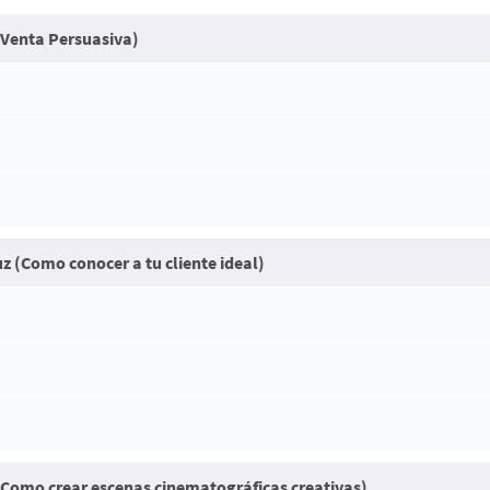
(Venta Persuasiva)
uz (Como conocer a tu cliente ideal)
omo crear escenas cinematográficas creativas)