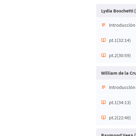
Lydia Boschetti 
Introducción
pt.1
(32:14)
pt.2
(30:59)
William de la Cr
Introducción
pt.1
(34:13)
pt.2
(22:40)
Raymond Vega (C