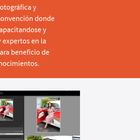
tográfica y
 convención donde
capacitandose y
 expertos en la
para beneficio de
onocimientos.