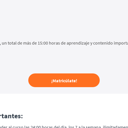
, un total de más de 15:00 horas de aprendizaje y contenido import
¡Matricúlate!
tantes:
der al curso las 24:00 horas del dia, los 7 a la semana, ilimitadamen